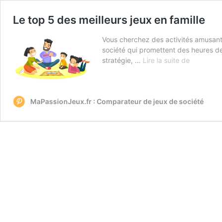
Le top 5 des meilleurs jeux en famille
Vous cherchez des activités amusante
société qui promettent des heures de 
Le
stratégie, …
Lire la suite de
top
5
des
meilleurs
MaPassionJeux.fr : Comparateur de jeux de société
jeux
en
famille